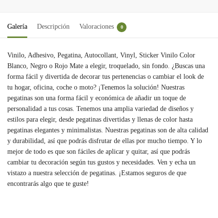
k
d
e
t
n
e
C
I
n
s
t
d
o
Galería
Descripción
Valoraciones
0
n
g
A
e
d
m
e
p
r
i
p
Vinilo, Adhesivo, Pegatina, Autocollant, Vinyl, Sticker Vinilo Color
Blanco, Negro o Rojo Mate a elegir, troquelado, sin fondo. ¿Buscas una
r
p
e
t
a
forma fácil y divertida de decorar tus pertenencias o cambiar el look de
s
r
tu hogar, oficina, coche o moto? ¡Tenemos la solución! Nuestras
t
t
pegatinas son una forma fácil y económica de añadir un toque de
personalidad a tus cosas. Tenemos una amplia variedad de diseños y
i
estilos para elegir, desde pegatinas divertidas y llenas de color hasta
r
pegatinas elegantes y minimalistas. Nuestras pegatinas son de alta calidad
y durabilidad, así que podrás disfrutar de ellas por mucho tiempo. Y lo
mejor de todo es que son fáciles de aplicar y quitar, así que podrás
cambiar tu decoración según tus gustos y necesidades. Ven y echa un
vistazo a nuestra selección de pegatinas. ¡Estamos seguros de que
encontrarás algo que te guste!