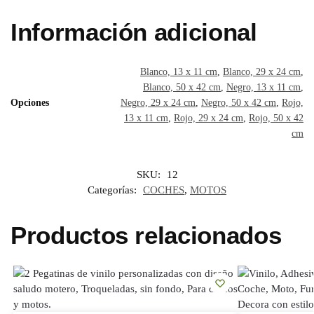
e
p
r
i
p
Información adicional
r
p
e
t
a
s
r
Blanco, 13 x 11 cm
,
Blanco, 29 x 24 cm
,
t
t
Blanco, 50 x 42 cm
,
Negro, 13 x 11 cm
,
Opciones
Negro, 29 x 24 cm
,
Negro, 50 x 42 cm
,
Rojo,
i
13 x 11 cm
,
Rojo, 29 x 24 cm
,
Rojo, 50 x 42
r
cm
SKU:
12
Categorías:
COCHES
,
MOTOS
Productos relacionados