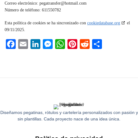
Correo electrónico:
pegatransfer@
hotmail.com
Número de teléfono: 611550782
Esta política de cookies se ha sincronizado con
cookiedatabase.org
el
09/11/2025.
Fa
E
Li
M
W
Pi
R
C
ce
m
nk
es
ha
nt
ed
o
bo
ail
ed
se
ts
er
di
m
ok
In
ng
A
es
t
pa
er
pp
t
rti
r
Diseñamos pegatinas, rótulos y cartelería personalizados con pasión y
sin plantillas. Cada proyecto nace de una idea única.