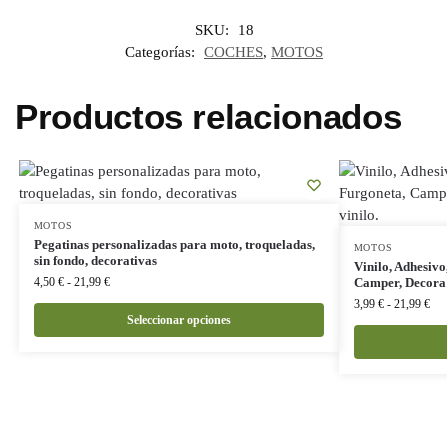
SKU:
18
Categorías:
COCHES
,
MOTOS
Productos relacionados
MOTOS
Pegatinas personalizadas para moto, troqueladas,
MOTOS
sin fondo, decorativas
Vinilo, Adhesivo
4,50
€
-
21,99
€
Camper, Decora t
3,99
€
-
21,99
€
Seleccionar opciones