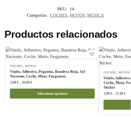
SKU:
14
Categorías:
COCHES
,
MOTOS
,
MUSICA
Productos relacionados
COCHES
,
MOTOS
Vinilo, Adhesivo, Pegatina, Bandera Roja, Sol
COCHES
,
MOTOS
Naciente, Coche, Moto, Furgoneta
Vinilo, Adhesivo
3,99
€
-
20,99
€
Coche, Moto, Fur
Sticker
Seleccionar opciones
3,99
€
-
21,99
€