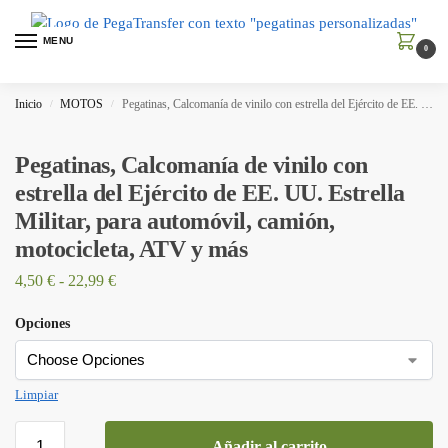
MENU
0
Inicio
MOTOS
Pegatinas, Calcomanía de vinilo con estrella del Ejército de EE. UU. Estrella Militar, para automóvil, camión, motocicleta, ATV y más
/
/
Pegatinas, Calcomanía de vinilo con
estrella del Ejército de EE. UU. Estrella
Militar, para automóvil, camión,
motocicleta, ATV y más
4,50
€
-
22,99
€
Opciones
Limpiar
Añadir al carrito