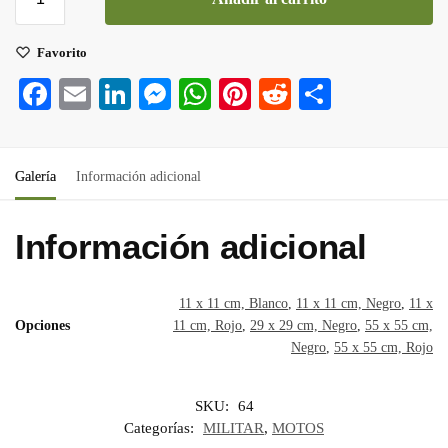
Favorito
Fa
E
Li
M
W
Pi
R
C
ce
m
nk
es
ha
nt
ed
o
bo
ail
ed
se
ts
er
di
m
Galería
Información adicional
ok
In
ng
A
es
t
pa
er
pp
t
rti
Información adicional
r
11 x 11 cm, Blanco
,
11 x 11 cm, Negro
,
11 x
Opciones
11 cm, Rojo
,
29 x 29 cm, Negro
,
55 x 55 cm,
Negro
,
55 x 55 cm, Rojo
SKU:
64
Categorías:
MILITAR
,
MOTOS