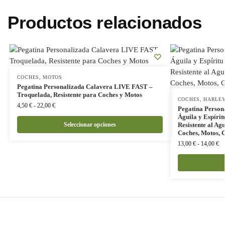
Productos relacionados
COCHES
,
MOTOS
Pegatina Personalizada Calavera LIVE FAST –
Troquelada, Resistente para Coches y Motos
COCHES
,
HARLEY
4,50
€
-
22,00
€
Pegatina Person
Águila y Espírit
Seleccionar opciones
Resistente al Ag
Coches, Motos, 
13,00
€
-
14,00
€