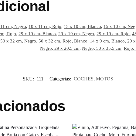
dicional
 11 cm, Negro
,
10 x 11 cm, Rojo
,
15 x 10 cm, Blanco
,
15 x 10 cm, Neg
cm, Rojo
,
29 x 19 cm, Blanco
,
29 x 19 cm, Negro
,
29 x 19 cm, Rojo
,
4
,
50 x 32 cm, Negro
,
50 x 32 cm, Rojo
,
Blanco, 14 x 9 cm
,
Blanco, 29 x
Negro, 29 x 20,5 cm
,
Negro, 50 x 35,5 cm
,
Rojo,
SKU:
111
Categorías:
COCHES
,
MOTOS
acionados