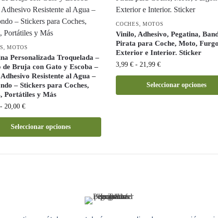
COCHES
,
MOTOS
Vinilo, Adhesivo, Pegatina, Ban
Pirata para Coche, Moto, Furgo
S
,
MOTOS
Exterior e Interior. Sticker
ina Personalizada Troquelada –
3,99
€
-
21,99
€
 de Bruja con Gato y Escoba –
 Adhesivo Resistente al Agua –
ondo – Stickers para Coches,
Seleccionar opciones
, Portátiles y Más
-
20,00
€
Seleccionar opciones