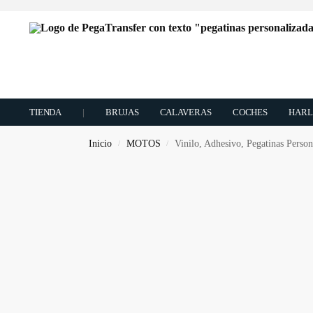
TIENDA
|
BRUJAS
CALAVERAS
COCHES
HARL
Inicio
MOTOS
Vinilo, Adhesivo, Pegatinas Person
/
/