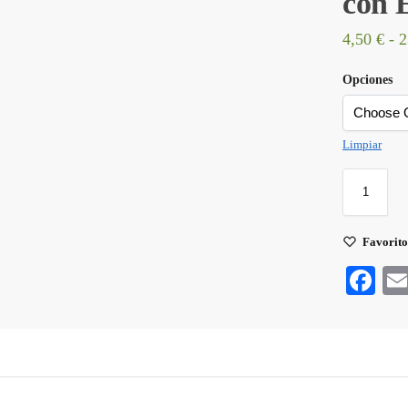
con E
4,50
€
-
2
Opciones
Limpiar
Favorit
Fa
ce
bo
ok