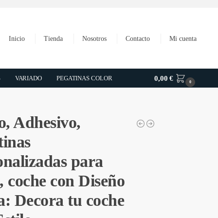
Inicio
Tienda
Nosotros
Contacto
Mi cuenta
S
VARIADO
PEGATINAS COLOR
0,00
€
0
o, Adhesivo,
tinas
onalizadas para
, coche con Diseño
a: Decora tu coche