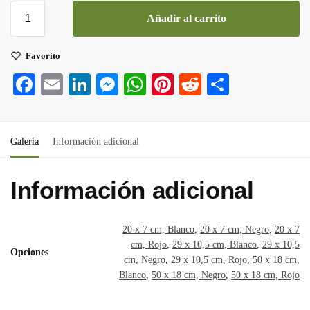
Añadir al carrito
Favorito
Fa
E
Li
M
W
Pi
R
C
ce
m
nk
es
ha
nt
ed
o
bo
ail
ed
se
ts
er
di
m
Galería
Información adicional
ok
In
ng
A
es
t
pa
er
pp
t
rti
Información adicional
r
20 x 7 cm, Blanco
,
20 x 7 cm, Negro
,
20 x 7
cm, Rojo
,
29 x 10,5 cm, Blanco
,
29 x 10,5
Opciones
cm, Negro
,
29 x 10,5 cm, Rojo
,
50 x 18 cm,
Blanco
,
50 x 18 cm, Negro
,
50 x 18 cm, Rojo