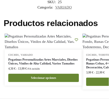
SKU:
25
Categoría:
VARIADO
Productos relacionados
COCHES
,
VARIADO
COCHES
,
TODOT
Pegatinas Personalizadas Artes Marciales, Diseños
Pegatinas Perso
Únicos, Vinilos de Alta Calidad, Varios Tamaños
Runas Celtas, 4
Decoración, Cal
4,50
€
-
13,99
€
IVA incluído
3,99
€
-
22,99
€
Seleccionar opciones