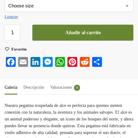
Limpiar
Añadir al carrito
Favorito
Fa
E
Li
M
W
Pi
R
C
ce
m
nk
es
ha
nt
ed
o
bo
ail
ed
se
ts
er
di
m
Galería
Descripción
Valoraciones
ok
In
ng
A
0
es
t
pa
er
pp
t
rti
Nuestra pegatina troquelada de alce es perfecta para quienes sienten
r
conexión con la naturaleza, la aventura y los animales salvajes. El alce es
un animal poderoso y elegante, un ícono de los bosques del norte, y ahora
puedes llevar su presencia donde quieras. Esta pegatina está fabricada en
vinilo adhesivo de alta calidad, pensada para soportar el uso diario, el