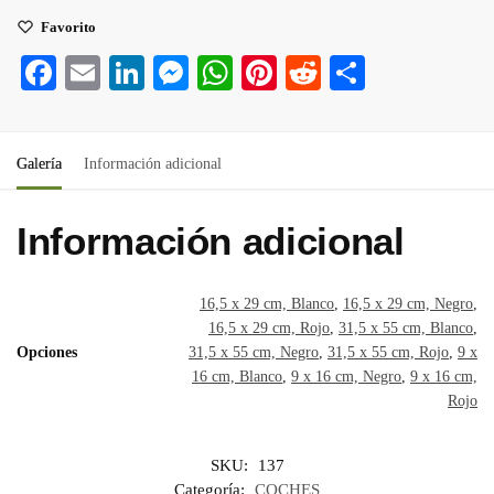
Favorito
Fa
E
Li
M
W
Pi
R
C
ce
m
nk
es
ha
nt
ed
o
bo
ail
ed
se
ts
er
di
m
Galería
Información adicional
ok
In
ng
A
es
t
pa
er
pp
t
rti
Información adicional
r
16,5 x 29 cm, Blanco
,
16,5 x 29 cm, Negro
,
16,5 x 29 cm, Rojo
,
31,5 x 55 cm, Blanco
,
Opciones
31,5 x 55 cm, Negro
,
31,5 x 55 cm, Rojo
,
9 x
16 cm, Blanco
,
9 x 16 cm, Negro
,
9 x 16 cm,
Rojo
SKU:
137
Categoría:
COCHES