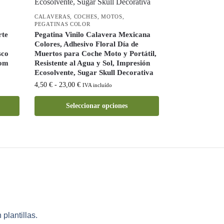
CALAVERAS
,
COCHES
,
MOTOS
,
PEGATINAS COLOR
rte
Pegatina Vinilo Calavera Mexicana
Colores, Adhesivo Floral Día de
sco
Muertos para Coche Moto y Portátil,
tom
Resistente al Agua y Sol, Impresión
Ecosolvente, Sugar Skull Decorativa
4,50
€
-
23,00
€
IVA incluído
Seleccionar opciones
plantillas.