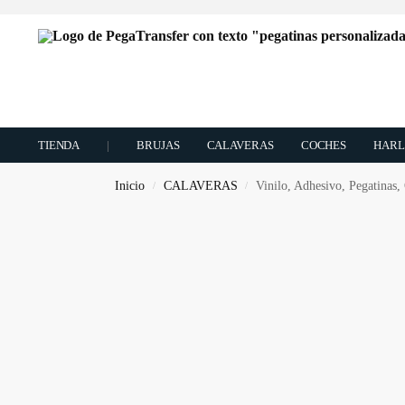
TIENDA
|
BRUJAS
CALAVERAS
COCHES
HARL
Inicio
CALAVERAS
Vinilo, Adhesivo, Pegatinas,
/
/