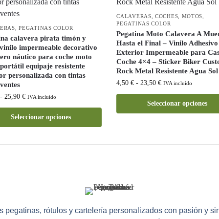
CALAVERAS
,
COCHES
,
MOTOS
,
PEGATINAS COLOR
ERAS
,
PEGATINAS COLOR
Pegatina Moto Calavera A Mue
ina calavera pirata timón y
Hasta el Final – Vinilo Adhesivo
 vinilo impermeable decorativo
Exterior Impermeable para Ca
ero náutico para coche moto
Coche 4×4 – Sticker Biker Cus
portátil equipaje resistente
Rock Metal Resistente Agua Sol
or personalizada con tintas
4,50
€
-
23,50
€
lventes
IVA incluído
-
25,90
€
IVA incluído
Seleccionar opciones
Seleccionar opciones
pegatinas, rótulos y cartelería personalizados con pasión y sin 