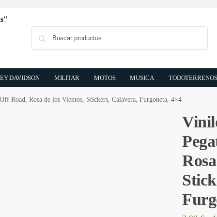
Buscar
EY DAVIDSON
MILITAR
MOTOS
MUSICA
TODOTERRENO
 Off Road, Rosa de los Vientos, Stickers, Calavera, Furgoneta, 4×4
Vinil
Pega
Rosa 
Stick
Furg