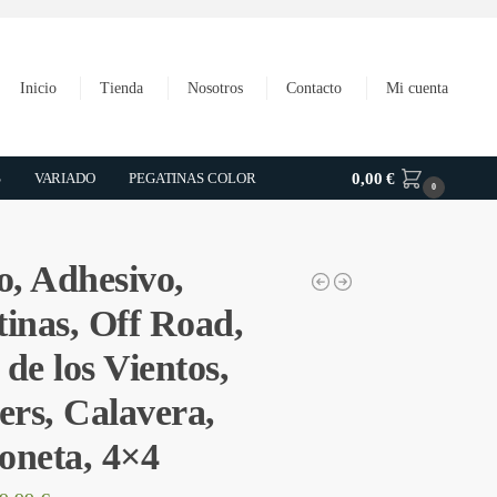
Inicio
Tienda
Nosotros
Contacto
Mi cuenta
S
VARIADO
PEGATINAS COLOR
0,00
€
0
o, Adhesivo,
tinas, Off Road,
de los Vientos,
ers, Calavera,
oneta, 4×4