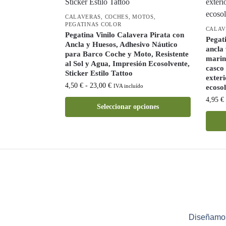
CALAVERAS
,
COCHES
,
MOTOS
,
PEGATINAS COLOR
CALAV
Pegatina Vinilo Calavera Pirata con
Pegat
Ancla y Huesos, Adhesivo Náutico
ancla
para Barco Coche y Moto, Resistente
marin
al Sol y Agua, Impresión Ecosolvente,
casco 
Sticker Estilo Tattoo
exteri
4,50
€
-
23,00
€
IVA incluído
ecoso
4,95
€
Seleccionar opciones
Diseñamos 