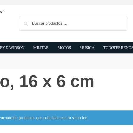
Buscar
EY DAVIDSON
MILITAR
MOTOS
MUSICA
TODOTERRENO
o, 16 x 6 cm
encontrado productos que coincidan con tu selección.