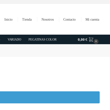
Inicio
Tienda
Nosotros
Contacto
Mi cuenta
S
VARIADO
PEGATINAS COLOR
0,00
€
0