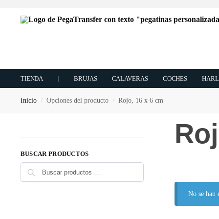
TIENDA
|
BRUJAS
CALAVERAS
COCHES
HARL
Inicio
Opciones del producto
Rojo, 16 x 6 cm
/
/
Roj
BUSCAR PRODUCTOS
Buscar
No se han 